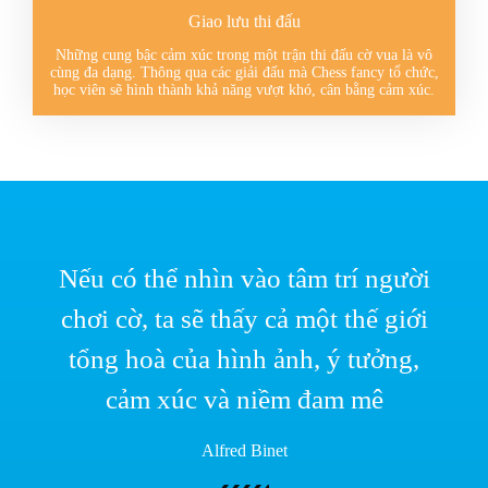
Giao lưu thi đấu
Những cung bậc cảm xúc trong một trận thi đấu cờ vua là vô
cùng đa dạng. Thông qua các giải đấu mà Chess fancy tổ chức,
học viên sẽ hình thành khả năng vượt khó, cân bằng cảm xúc.
Nếu có thể nhìn vào tâm trí người
chơi cờ, ta sẽ thấy cả một thế giới
tổng hoà của hình ảnh, ý tưởng,
cảm xúc và niềm đam mê
Alfred Binet