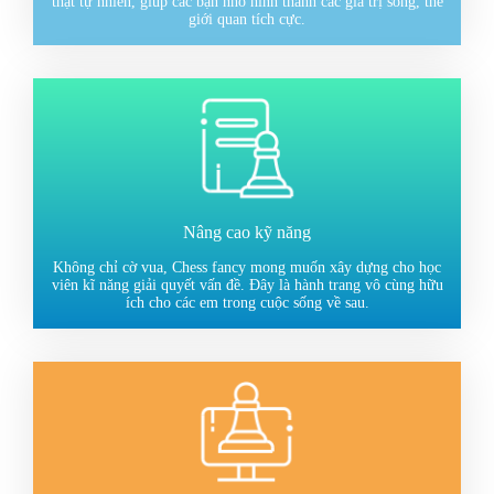
thật tự nhiên, giúp các bạn nhỏ hình thành các giá trị sống, thế
giới quan tích cực.
Nâng cao kỹ năng
Không chỉ cờ vua, Chess fancy mong muốn xây dựng cho học
viên kĩ năng giải quyết vấn đề. Đây là hành trang vô cùng hữu
ích cho các em trong cuộc sống về sau.