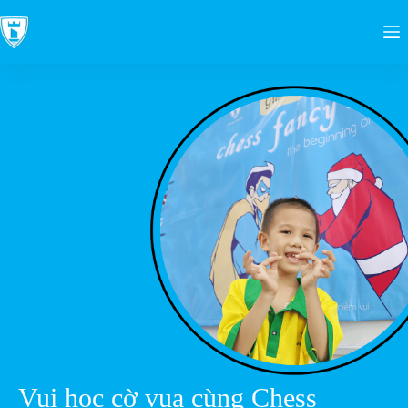
Vui học cờ vua cùng Chess